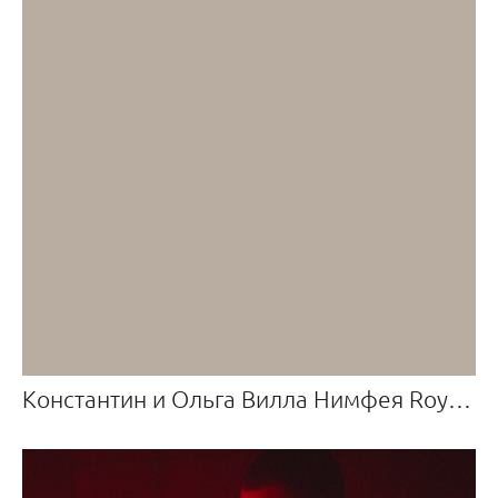
Константин и Ольга Вилла Нимфея Royal Residence — Отель Крымский Бриз