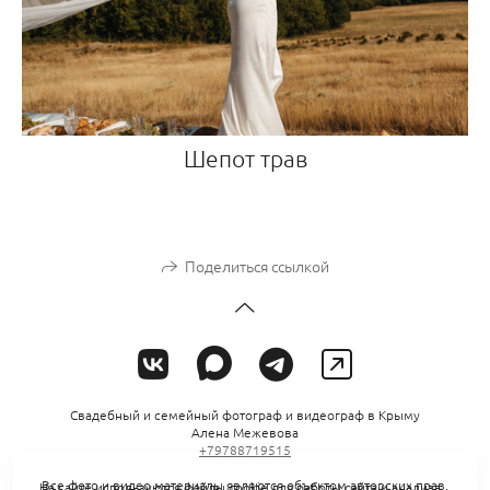
Шепот трав
Поделиться ссылкой
Свадебный и семейный фотограф и видеограф в Крыму
Алена Межевова
+79788719515
Все фото и видео материалы являются объектом авторских прав.
На сайте используются файлы cookie для работы сайта и анализа