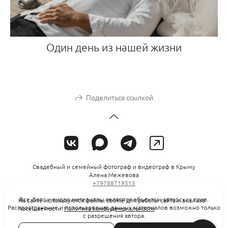
Один день из нашей жизни
Поделиться ссылкой
Свадебный и семейный фотограф и видеограф в Крыму
Алена Межевова
+79788719515
Все фото и видео материалы являются объектом авторских прав.
На сайте используются файлы cookie для работы сайта и анализа
Распространение и использование данных материалов возможно только
посещаемости.
Политика конфиденциальности
с разрешения автора.