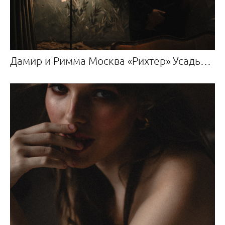
Дамир и Римма Москва «Рихтер» Усадьба Roden Manor